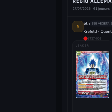
REGIO ALLEMA
27/07/2025 · 61 joueurs ·
5th
SSB VEGETA, 
5
Krefeld - Quen
BT27-001
LEADER